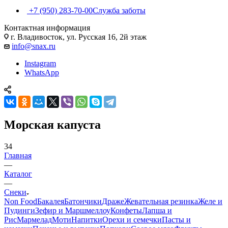
+7 (950) 283-70-00
Служба заботы
Контактная информация
г. Владивосток, ул. Русская 16, 2й этаж
info@snax.ru
Instagram
WhatsApp
Морская капуста
34
Главная
—
Каталог
—
Снеки
Non Food
Бакалея
Батончики
Драже
Жевательная резинка
Желе и
Пудинги
Зефир и Маршмеллоу
Конфеты
Лапша и
Рис
Мармелад
Моти
Напитки
Орехи и семечки
Пасты и