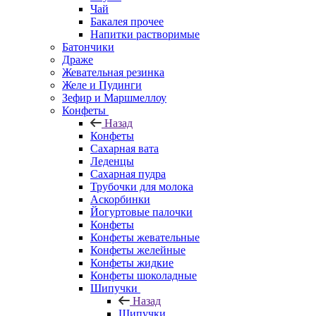
Чай
Бакалея прочее
Напитки растворимые
Батончики
Драже
Жевательная резинка
Желе и Пудинги
Зефир и Маршмеллоу
Конфеты
Назад
Конфеты
Сахарная вата
Леденцы
Сахарная пудра
Трубочки для молока
Аскорбинки
Йогуртовые палочки
Конфеты
Конфеты жевательные
Конфеты желейные
Конфеты жидкие
Конфеты шоколадные
Шипучки
Назад
Шипучки