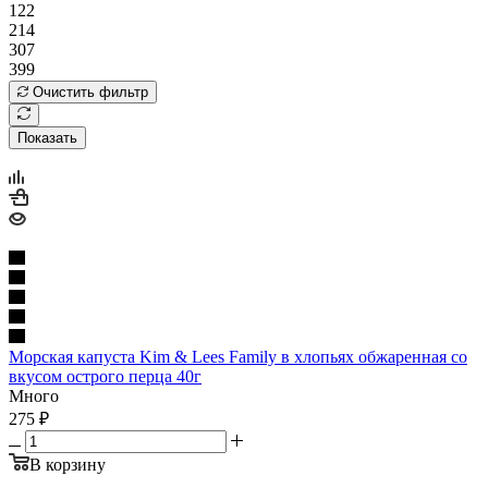
122
214
307
399
Очистить фильтр
Показать
Морская капуста Kim & Lees Family в хлопьях обжаренная со
вкусом острого перца 40г
Много
275
₽
В корзину