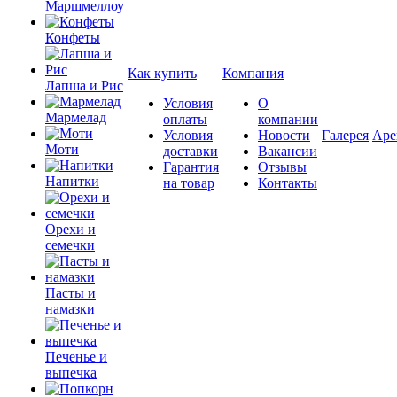
Маршмеллоу
Конфеты
Как купить
Компания
Лапша и Рис
Условия
О
Мармелад
оплаты
компании
Условия
Новости
Галерея
Аре
Моти
доставки
Вакансии
Гарантия
Отзывы
Напитки
на товар
Контакты
Орехи и
семечки
Пасты и
намазки
Печенье и
выпечка