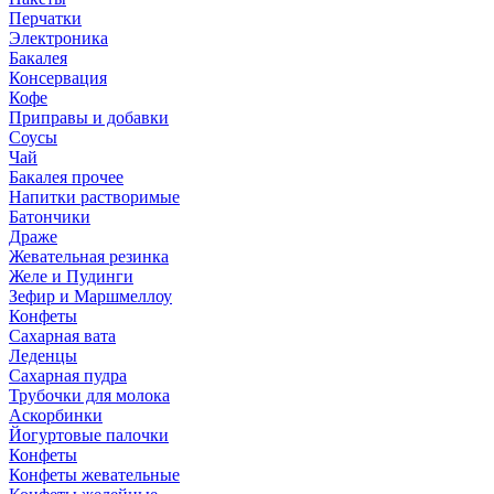
Перчатки
Электроника
Бакалея
Консервация
Кофе
Приправы и добавки
Соусы
Чай
Бакалея прочее
Напитки растворимые
Батончики
Драже
Жевательная резинка
Желе и Пудинги
Зефир и Маршмеллоу
Конфеты
Сахарная вата
Леденцы
Сахарная пудра
Трубочки для молока
Аскорбинки
Йогуртовые палочки
Конфеты
Конфеты жевательные