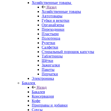
Хозяйственные товары
Назад
Хозяйственные товары
Автотовары
Губки и вехотки
Органайзеры
Переходники
Пластыри
Полотенца
Рулетки
Салфетки
Стиральный порошок капсулы
Таблетницы
Щётки
Зажигалки
Пакеты
Перчатки
Электроника
Бакалея
Назад
Бакалея
Консервация
Кофе
Приправы и добавки
Соусы