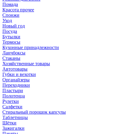
Помада
Красота прочее
Спонжи
Уход
Новый год
Посуда
Бутылки
Термосы
Кухонные принадлежности
Ланчбоксы
Стаканы
Хозяйственные товары
Автотовары
Губки и вехотки
Органайзеры
Переходники
Пластыри
Полотенца
Рулетки
Салфетки
Стиральный порошок капсулы
Таблетницы
Щётки
Зажигалки
Пакеты