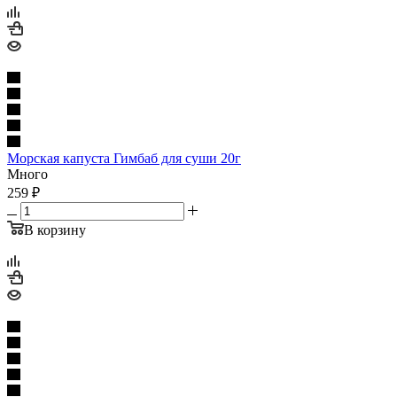
Морская капуста Гимбаб для суши 20г
Много
259
₽
В корзину