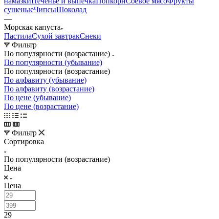
намазки
Печенье и выпечка
Попкорн
Соевое мясо
Фрукты
сушеные
Чипсы
Шоколад
—
Морская капуста
Пастила
Сухой завтрак
Снеки
Фильтр
По популярности (возрастание)
По популярности (убывание)
По популярности (возрастание)
По алфавиту (убывание)
По алфавиту (возрастание)
По цене (убывание)
По цене (возрастание)
Фильтр
Сортировка
По популярности (возрастание)
Цена
Цена
29