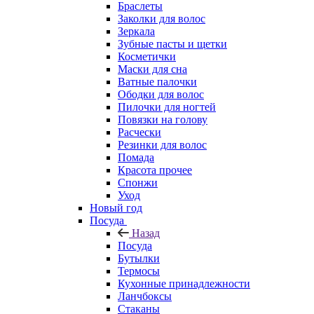
Браслеты
Заколки для волос
Зеркала
Зубные пасты и щетки
Косметички
Маски для сна
Ватные палочки
Ободки для волос
Пилочки для ногтей
Повязки на голову
Расчески
Резинки для волос
Помада
Красота прочее
Спонжи
Уход
Новый год
Посуда
Назад
Посуда
Бутылки
Термосы
Кухонные принадлежности
Ланчбоксы
Стаканы