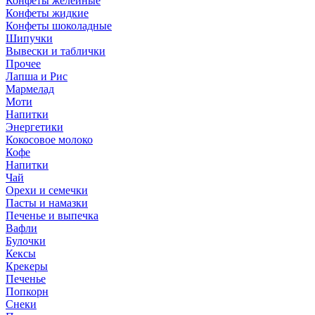
Конфеты желейные
Конфеты жидкие
Конфеты шоколадные
Шипучки
Вывески и таблички
Прочее
Лапша и Рис
Мармелад
Моти
Напитки
Энергетики
Кокосовое молоко
Кофе
Напитки
Чай
Орехи и семечки
Пасты и намазки
Печенье и выпечка
Вафли
Булочки
Кексы
Крекеры
Печенье
Попкорн
Снеки