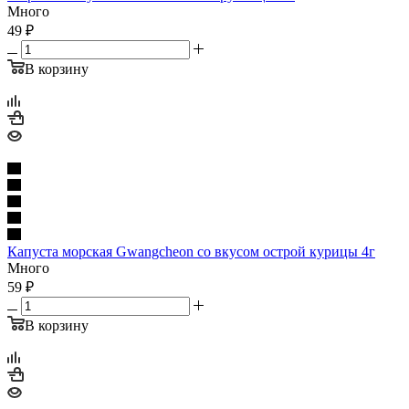
Много
49
₽
В корзину
Капуста морская Gwangcheon со вкусом острой курицы 4г
Много
59
₽
В корзину