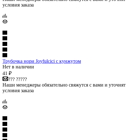
условия заказа
Трубочка нори Joyfulcici с кунжутом
Нет в наличии
41
₽
??? ?????
Наши менеджеры обязательно свяжутся с вами и уточнят
условия заказа