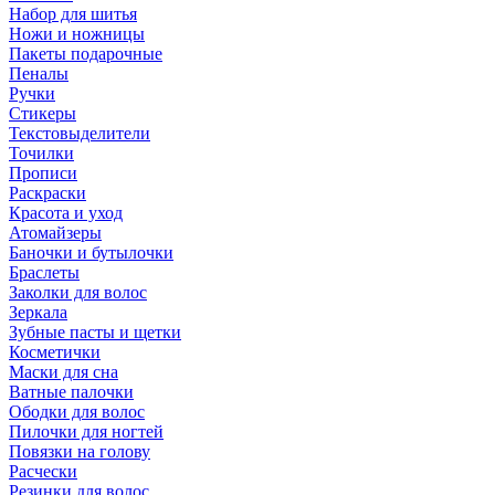
Набор для шитья
Ножи и ножницы
Пакеты подарочные
Пеналы
Ручки
Стикеры
Текстовыделители
Точилки
Прописи
Раскраски
Красота и уход
Атомайзеры
Баночки и бутылочки
Браслеты
Заколки для волос
Зеркала
Зубные пасты и щетки
Косметички
Маски для сна
Ватные палочки
Ободки для волос
Пилочки для ногтей
Повязки на голову
Расчески
Резинки для волос