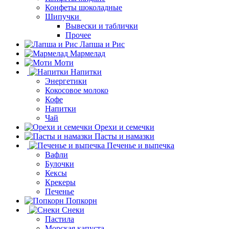
Конфеты шоколадные
Шипучки
Вывески и таблички
Прочее
Лапша и Рис
Мармелад
Моти
Напитки
Энергетики
Кокосовое молоко
Кофе
Напитки
Чай
Орехи и семечки
Пасты и намазки
Печенье и выпечка
Вафли
Булочки
Кексы
Крекеры
Печенье
Попкорн
Снеки
Пастила
Морская капуста