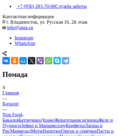
+7 (950) 283-70-00
Служба заботы
Контактная информация
г. Владивосток, ул. Русская 16, 2й этаж
info@snax.ru
Instagram
WhatsApp
Помада
4
Главная
—
Каталог
—
Non Food
Бакалея
Батончики
Драже
Жевательная резинка
Желе и
Пудинги
Зефир и Маршмеллоу
Конфеты
Лапша и
Рис
Мармелад
Моти
Напитки
Орехи и семечки
Пасты и