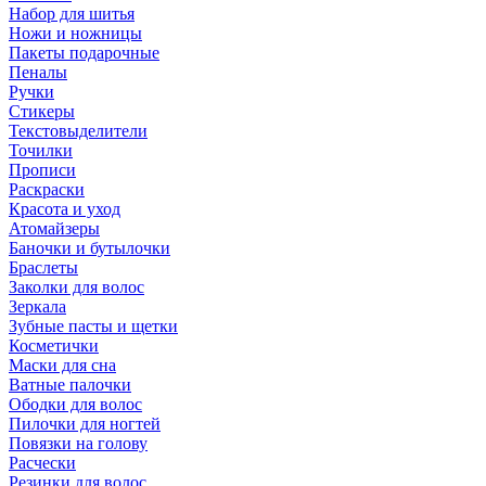
Набор для шитья
Ножи и ножницы
Пакеты подарочные
Пеналы
Ручки
Стикеры
Текстовыделители
Точилки
Прописи
Раскраски
Красота и уход
Атомайзеры
Баночки и бутылочки
Браслеты
Заколки для волос
Зеркала
Зубные пасты и щетки
Косметички
Маски для сна
Ватные палочки
Ободки для волос
Пилочки для ногтей
Повязки на голову
Расчески
Резинки для волос