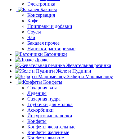
Электроника
Бакалея
Консервация
Кофе
Приправы и добавки
Соусы
Чай
Бакалея прочее
Напитки растворимые
Батончики
Драже
Жевательная резинка
Желе и Пудинги
Зефир и Маршмеллоу
Конфеты
Сахарная вата
Леденцы
Сахарная пудра
Трубочки для молока
Аскорбинки
Йогуртовые палочки
Конфеты
Конфеты жевательные
Конфеты желейные
Конфеты жидкие