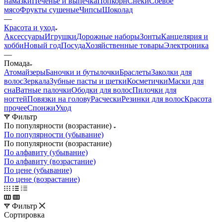
намазки
Печенье и выпечка
Попкорн
Снеки
Соевое
мясо
Фрукты сушеные
Чипсы
Шоколад
—
Красота и уход
Аксессуары
Игрушки
Дорожные наборы
Зонты
Канцелярия и
хобби
Новый год
Посуда
Хозяйственные товары
Электроника
—
Помада
Атомайзеры
Баночки и бутылочки
Браслеты
Заколки для
волос
Зеркала
Зубные пасты и щетки
Косметички
Маски для
сна
Ватные палочки
Ободки для волос
Пилочки для
ногтей
Повязки на голову
Расчески
Резинки для волос
Красота
прочее
Спонжи
Уход
Фильтр
По популярности (возрастание)
По популярности (убывание)
По популярности (возрастание)
По алфавиту (убывание)
По алфавиту (возрастание)
По цене (убывание)
По цене (возрастание)
Фильтр
Сортировка