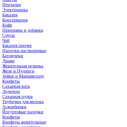
Перчатки
Электроника
Бакалея
Консервация
Кофе
Приправы и добавки
Соусы
Чай
Бакалея прочее
Напитки растворимые
Батончики
Драже
Жевательная резинка
Желе и Пудинги
Зефир и Маршмеллоу
Конфеты
Сахарная вата
Леденцы
Сахарная пудра
Трубочки для молока
Аскорбинки
Йогуртовые палочки
Конфеты
Конфеты жевательные