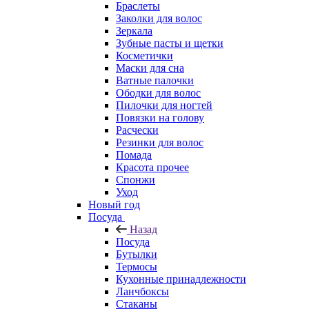
Браслеты
Заколки для волос
Зеркала
Зубные пасты и щетки
Косметички
Маски для сна
Ватные палочки
Ободки для волос
Пилочки для ногтей
Повязки на голову
Расчески
Резинки для волос
Помада
Красота прочее
Спонжи
Уход
Новый год
Посуда
Назад
Посуда
Бутылки
Термосы
Кухонные принадлежности
Ланчбоксы
Стаканы