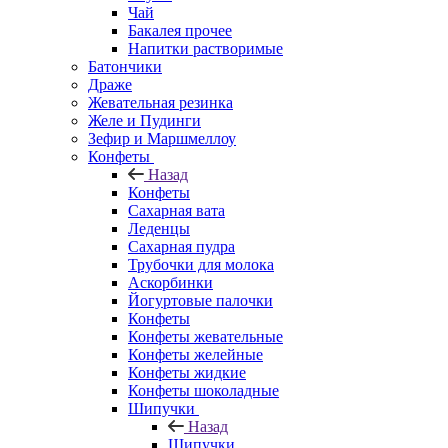
Чай
Бакалея прочее
Напитки растворимые
Батончики
Драже
Жевательная резинка
Желе и Пудинги
Зефир и Маршмеллоу
Конфеты
Назад
Конфеты
Сахарная вата
Леденцы
Сахарная пудра
Трубочки для молока
Аскорбинки
Йогуртовые палочки
Конфеты
Конфеты жевательные
Конфеты желейные
Конфеты жидкие
Конфеты шоколадные
Шипучки
Назад
Шипучки