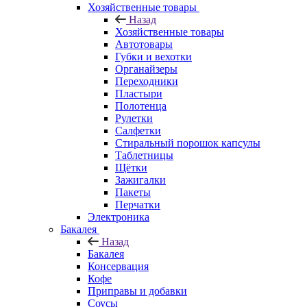
Хозяйственные товары
Назад
Хозяйственные товары
Автотовары
Губки и вехотки
Органайзеры
Переходники
Пластыри
Полотенца
Рулетки
Салфетки
Стиральный порошок капсулы
Таблетницы
Щётки
Зажигалки
Пакеты
Перчатки
Электроника
Бакалея
Назад
Бакалея
Консервация
Кофе
Приправы и добавки
Соусы