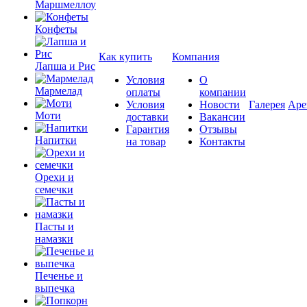
Маршмеллоу
Конфеты
Как купить
Компания
Лапша и Рис
Условия
О
Мармелад
оплаты
компании
Условия
Новости
Галерея
Аре
Моти
доставки
Вакансии
Гарантия
Отзывы
Напитки
на товар
Контакты
Орехи и
семечки
Пасты и
намазки
Печенье и
выпечка