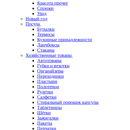
Красота прочее
Спонжи
Уход
Новый год
Посуда
Бутылки
Термосы
Кухонные принадлежности
Ланчбоксы
Стаканы
Хозяйственные товары
Автотовары
Губки и вехотки
Органайзеры
Переходники
Пластыри
Полотенца
Рулетки
Салфетки
Стиральный порошок капсулы
Таблетницы
Щётки
Зажигалки
Пакеты
Перчатки