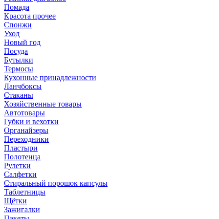
Помада
Красота прочее
Спонжи
Уход
Новый год
Посуда
Бутылки
Термосы
Кухонные принадлежности
Ланчбоксы
Стаканы
Хозяйственные товары
Автотовары
Губки и вехотки
Органайзеры
Переходники
Пластыри
Полотенца
Рулетки
Салфетки
Стиральный порошок капсулы
Таблетницы
Щётки
Зажигалки
Пакеты