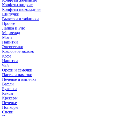
Конфеты желейные
Конфеты жидкие
Конфеты шоколадные
Шипучки
Вывески и таблички
Прочее
Лапша и Рис
Мармелад
Моти
Напитки
Энергетики
Кокосовое молоко
Кофе
Напитки
Чай
Орехи и семечки
Пасты и намазки
Печенье и выпечка
Вафли
Булочки
Кексы
Крекеры
Печенье
Попкорн
Снеки