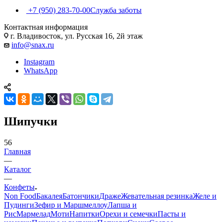
+7 (950) 283-70-00
Служба заботы
Контактная информация
г. Владивосток, ул. Русская 16, 2й этаж
info@snax.ru
Instagram
WhatsApp
Шипучки
56
Главная
—
Каталог
—
Конфеты
Non Food
Бакалея
Батончики
Драже
Жевательная резинка
Желе и
Пудинги
Зефир и Маршмеллоу
Лапша и
Рис
Мармелад
Моти
Напитки
Орехи и семечки
Пасты и