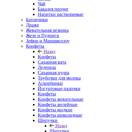
Чай
Бакалея прочее
Напитки растворимые
Батончики
Драже
Жевательная резинка
Желе и Пудинги
Зефир и Маршмеллоу
Конфеты
Назад
Конфеты
Сахарная вата
Леденцы
Сахарная пудра
Трубочки для молока
Аскорбинки
Йогуртовые палочки
Конфеты
Конфеты жевательные
Конфеты желейные
Конфеты жидкие
Конфеты шоколадные
Шипучки
Назад
Шипучки