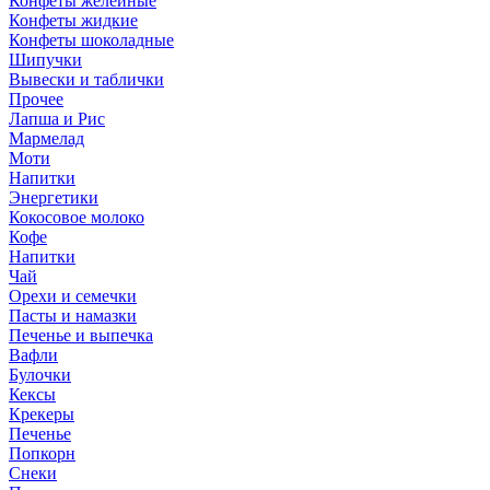
Конфеты желейные
Конфеты жидкие
Конфеты шоколадные
Шипучки
Вывески и таблички
Прочее
Лапша и Рис
Мармелад
Моти
Напитки
Энергетики
Кокосовое молоко
Кофе
Напитки
Чай
Орехи и семечки
Пасты и намазки
Печенье и выпечка
Вафли
Булочки
Кексы
Крекеры
Печенье
Попкорн
Снеки