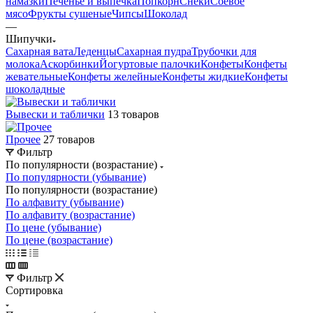
намазки
Печенье и выпечка
Попкорн
Снеки
Соевое
мясо
Фрукты сушеные
Чипсы
Шоколад
—
Шипучки
Сахарная вата
Леденцы
Сахарная пудра
Трубочки для
молока
Аскорбинки
Йогуртовые палочки
Конфеты
Конфеты
жевательные
Конфеты желейные
Конфеты жидкие
Конфеты
шоколадные
Вывески и таблички
13 товаров
Прочее
27 товаров
Фильтр
По популярности (возрастание)
По популярности (убывание)
По популярности (возрастание)
По алфавиту (убывание)
По алфавиту (возрастание)
По цене (убывание)
По цене (возрастание)
Фильтр
Сортировка