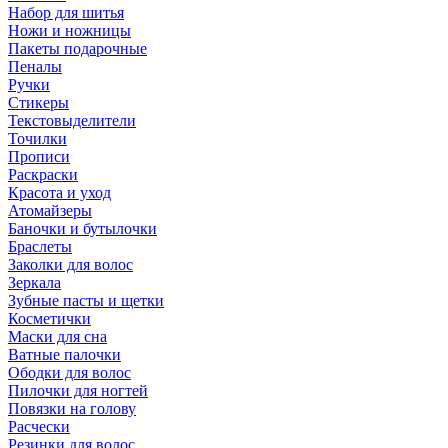
Набор для шитья
Ножи и ножницы
Пакеты подарочные
Пеналы
Ручки
Стикеры
Текстовыделители
Точилки
Прописи
Раскраски
Красота и уход
Атомайзеры
Баночки и бутылочки
Браслеты
Заколки для волос
Зеркала
Зубные пасты и щетки
Косметички
Маски для сна
Ватные палочки
Ободки для волос
Пилочки для ногтей
Повязки на голову
Расчески
Резинки для волос