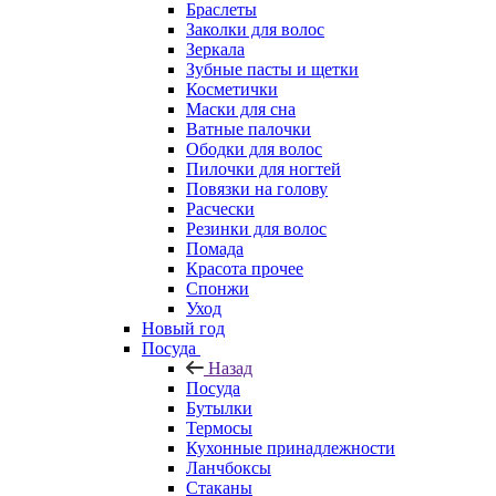
Браслеты
Заколки для волос
Зеркала
Зубные пасты и щетки
Косметички
Маски для сна
Ватные палочки
Ободки для волос
Пилочки для ногтей
Повязки на голову
Расчески
Резинки для волос
Помада
Красота прочее
Спонжи
Уход
Новый год
Посуда
Назад
Посуда
Бутылки
Термосы
Кухонные принадлежности
Ланчбоксы
Стаканы