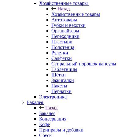
Хозяйственные товары
Назад
Хозяйственные товары
Автотовары
Губки и вехотки
Органайзеры
Переходники
Пластыри
Полотенца
Рулетки
Салфетки
Стиральный порошок капсулы
Таблетницы
Щётки
Зажигалки
Пакеты
Перчатки
Электроника
Бакалея
Назад
Бакалея
Консервация
Кофе
Приправы и добавки
Соусы