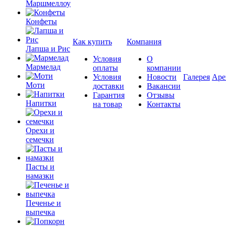
Маршмеллоу
Конфеты
Как купить
Компания
Лапша и Рис
Условия
О
Мармелад
оплаты
компании
Условия
Новости
Галерея
Аре
Моти
доставки
Вакансии
Гарантия
Отзывы
Напитки
на товар
Контакты
Орехи и
семечки
Пасты и
намазки
Печенье и
выпечка