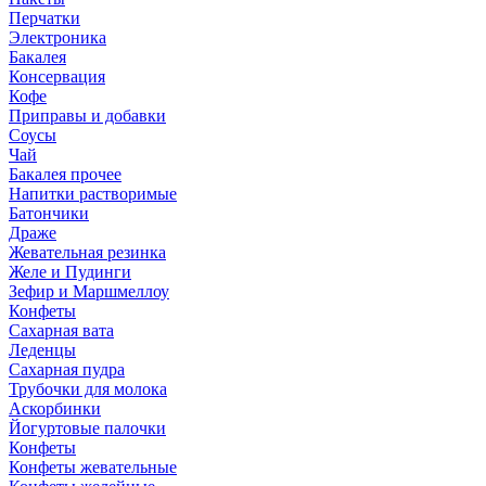
Перчатки
Электроника
Бакалея
Консервация
Кофе
Приправы и добавки
Соусы
Чай
Бакалея прочее
Напитки растворимые
Батончики
Драже
Жевательная резинка
Желе и Пудинги
Зефир и Маршмеллоу
Конфеты
Сахарная вата
Леденцы
Сахарная пудра
Трубочки для молока
Аскорбинки
Йогуртовые палочки
Конфеты
Конфеты жевательные