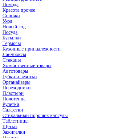
Помада
Красота прочее
Спонжи
Уход
Новый год
Посуда
Бутылки
Термосы
Кухонные принадлежности
Ланчбоксы
Стаканы
Хозяйственные товары
Автотовары
Губки и вехотки
Органайзеры
Переходники
Пластыри
Полотенца
Рулетки
Салфетки
Стиральный порошок капсулы
Таблетницы
Щётки
Зажигалки
Пакеты