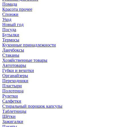
Помада
Красота прочее
Спонжи
Уход
Новый год
Посуда
Бутылки
Термосы
Кухонные принадлежности
Ланчбоксы
Стаканы
Хозяйственные товары
Автотовары
Губки и вехотки
Органайзеры
Переходники
Пластыри
Полотенца
Рулетки
Салфетки
Стиральный порошок капсулы
Таблетницы
Щётки
Зажигалки
Пакеты