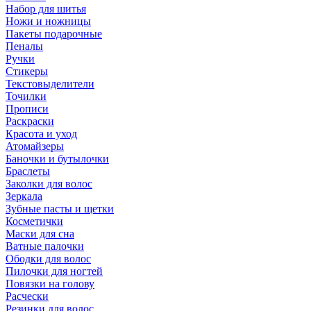
Набор для шитья
Ножи и ножницы
Пакеты подарочные
Пеналы
Ручки
Стикеры
Текстовыделители
Точилки
Прописи
Раскраски
Красота и уход
Атомайзеры
Баночки и бутылочки
Браслеты
Заколки для волос
Зеркала
Зубные пасты и щетки
Косметички
Маски для сна
Ватные палочки
Ободки для волос
Пилочки для ногтей
Повязки на голову
Расчески
Резинки для волос