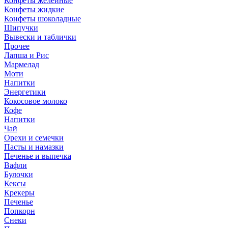
Конфеты желейные
Конфеты жидкие
Конфеты шоколадные
Шипучки
Вывески и таблички
Прочее
Лапша и Рис
Мармелад
Моти
Напитки
Энергетики
Кокосовое молоко
Кофе
Напитки
Чай
Орехи и семечки
Пасты и намазки
Печенье и выпечка
Вафли
Булочки
Кексы
Крекеры
Печенье
Попкорн
Снеки