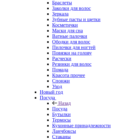
Браслеты
Заколки для волос
Зеркала
Зубные пасты и щетки
Косметички
Маски для сна
Ватные палочки
Ободки для волос
Пилочки для ногтей
Повязки на голову
Расчески
Резинки для волос
Помада
Красота прочее
Спонжи
Уход
Новый год
Посуда
Назад
Посуда
Бутылки
Термосы
Кухонные принадлежности
Ланчбоксы
Стаканы