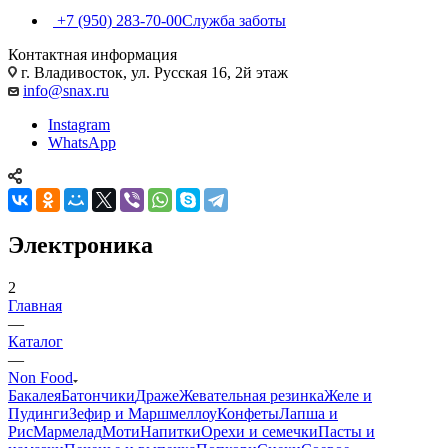
+7 (950) 283-70-00
Служба заботы
Контактная информация
г. Владивосток, ул. Русская 16, 2й этаж
info@snax.ru
Instagram
WhatsApp
Электроника
2
Главная
—
Каталог
—
Non Food
Бакалея
Батончики
Драже
Жевательная резинка
Желе и
Пудинги
Зефир и Маршмеллоу
Конфеты
Лапша и
Рис
Мармелад
Моти
Напитки
Орехи и семечки
Пасты и