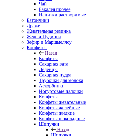
Чай
Бакалея прочее
Напитки растворимые
Батончики
Драже
Жевательная резинка
Желе и Пудинги
Зефир и Маршмеллоу
Конфеты
Назад
Конфеты
Сахарная вата
Леденцы
Сахарная пудра
Трубочки для молока
Аскорбинки
Йогуртовые палочки
Конфеты
Конфеты жевательные
Конфеты желейные
Конфеты жидкие
Конфеты шоколадные
Шипучки
Назад
Шипучки