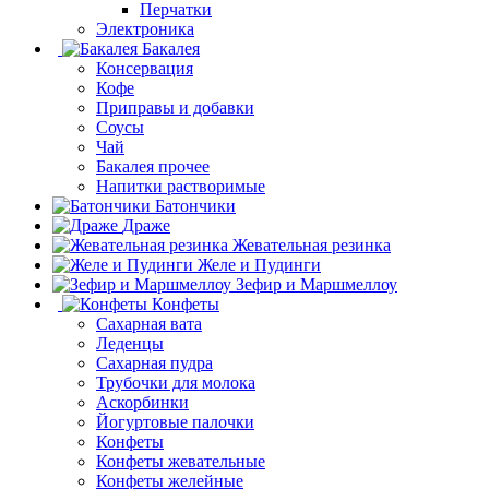
Перчатки
Электроника
Бакалея
Консервация
Кофе
Приправы и добавки
Соусы
Чай
Бакалея прочее
Напитки растворимые
Батончики
Драже
Жевательная резинка
Желе и Пудинги
Зефир и Маршмеллоу
Конфеты
Сахарная вата
Леденцы
Сахарная пудра
Трубочки для молока
Аскорбинки
Йогуртовые палочки
Конфеты
Конфеты жевательные
Конфеты желейные