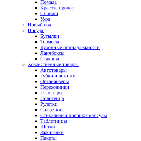
Помада
Красота прочее
Спонжи
Уход
Новый год
Посуда
Бутылки
Термосы
Кухонные принадлежности
Ланчбоксы
Стаканы
Хозяйственные товары
Автотовары
Губки и вехотки
Органайзеры
Переходники
Пластыри
Полотенца
Рулетки
Салфетки
Стиральный порошок капсулы
Таблетницы
Щётки
Зажигалки
Пакеты