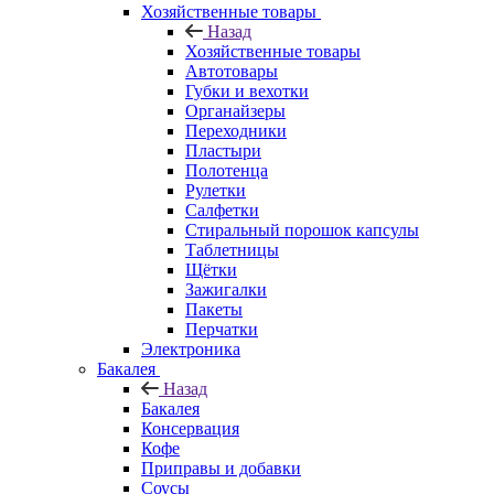
Хозяйственные товары
Назад
Хозяйственные товары
Автотовары
Губки и вехотки
Органайзеры
Переходники
Пластыри
Полотенца
Рулетки
Салфетки
Стиральный порошок капсулы
Таблетницы
Щётки
Зажигалки
Пакеты
Перчатки
Электроника
Бакалея
Назад
Бакалея
Консервация
Кофе
Приправы и добавки
Соусы