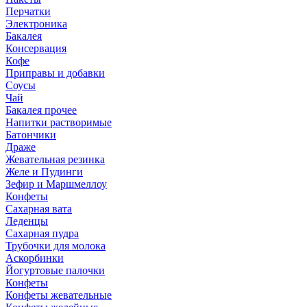
Перчатки
Электроника
Бакалея
Консервация
Кофе
Приправы и добавки
Соусы
Чай
Бакалея прочее
Напитки растворимые
Батончики
Драже
Жевательная резинка
Желе и Пудинги
Зефир и Маршмеллоу
Конфеты
Сахарная вата
Леденцы
Сахарная пудра
Трубочки для молока
Аскорбинки
Йогуртовые палочки
Конфеты
Конфеты жевательные