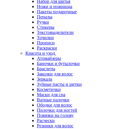
Набор для шитья
Ножи и ножницы
Пакеты подарочные
Пеналы
Ручки
Стикеры
Текстовыделители
Точилки
Прописи
Раскраски
Красота и уход
Атомайзеры
Баночки и бутылочки
Браслеты
Заколки для волос
Зеркала
Зубные пасты и щетки
Косметички
Маски для сна
Ватные палочки
Ободки для волос
Пилочки для ногтей
Повязки на голову
Расчески
Резинки для волос