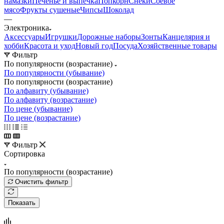
намазки
Печенье и выпечка
Попкорн
Снеки
Соевое
мясо
Фрукты сушеные
Чипсы
Шоколад
—
Электроника
Аксессуары
Игрушки
Дорожные наборы
Зонты
Канцелярия и
хобби
Красота и уход
Новый год
Посуда
Хозяйственные товары
Фильтр
По популярности (возрастание)
По популярности (убывание)
По популярности (возрастание)
По алфавиту (убывание)
По алфавиту (возрастание)
По цене (убывание)
По цене (возрастание)
Фильтр
Сортировка
По популярности (возрастание)
Очистить фильтр
Показать