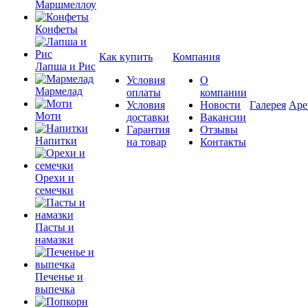
Маршмеллоу
Конфеты
Как купить
Компания
Лапша и Рис
Условия
О
Мармелад
оплаты
компании
Условия
Новости
Галерея
Аре
Моти
доставки
Вакансии
Гарантия
Отзывы
Напитки
на товар
Контакты
Орехи и
семечки
Пасты и
намазки
Печенье и
выпечка