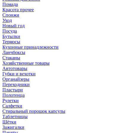
Помада
Красота прочее
Спонжи
Уход
Новый год
Посуда
Бутылки
Термосы
Кухонные принадлежности
Ланчбоксы
Стаканы
Хозяйственные товары
Автотовары
Губки и вехотки
Органайзеры
Переходники
Пластыри
Полотенца
Рулетки
Салфетки
Стиральный порошок капсулы
Таблетницы
Щётки
Зажигалки
Пакеты