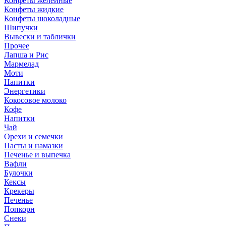
Конфеты желейные
Конфеты жидкие
Конфеты шоколадные
Шипучки
Вывески и таблички
Прочее
Лапша и Рис
Мармелад
Моти
Напитки
Энергетики
Кокосовое молоко
Кофе
Напитки
Чай
Орехи и семечки
Пасты и намазки
Печенье и выпечка
Вафли
Булочки
Кексы
Крекеры
Печенье
Попкорн
Снеки