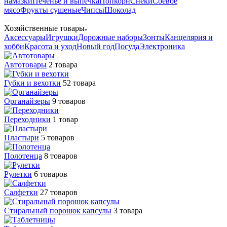
намазки
Печенье и выпечка
Попкорн
Снеки
Соевое
мясо
Фрукты сушеные
Чипсы
Шоколад
—
Хозяйственные товары
Аксессуары
Игрушки
Дорожные наборы
Зонты
Канцелярия и
хобби
Красота и уход
Новый год
Посуда
Электроника
Автотовары
2 товара
Губки и вехотки
52 товара
Органайзеры
9 товаров
Переходники
1 товар
Пластыри
5 товаров
Полотенца
8 товаров
Рулетки
6 товаров
Салфетки
27 товаров
Стиральный порошок капсулы
3 товара