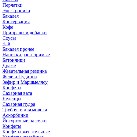
Перчатки
Электроника
Бакалея
Консервация
Кофе
Приправы и добавки
Соусы
Чай
Бакалея прочее
Напитки растворимые
Батончики
Драже
Жевательная резинка
Желе и Пудинги
Зефир и Маршмеллоу
Конфеты
Сахарная вата
Леденцы
Сахарная пудра
Трубочки для молока
Аскорбинки
Йогуртовые палочки
Конфеты
Конфеты жевательные