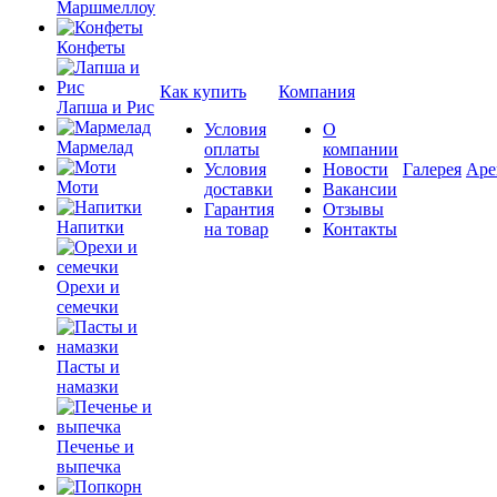
Маршмеллоу
Конфеты
Как купить
Компания
Лапша и Рис
Условия
О
Мармелад
оплаты
компании
Условия
Новости
Галерея
Аре
Моти
доставки
Вакансии
Гарантия
Отзывы
Напитки
на товар
Контакты
Орехи и
семечки
Пасты и
намазки
Печенье и
выпечка