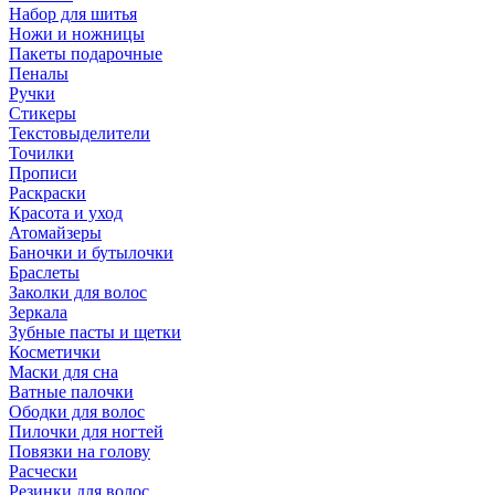
Набор для шитья
Ножи и ножницы
Пакеты подарочные
Пеналы
Ручки
Стикеры
Текстовыделители
Точилки
Прописи
Раскраски
Красота и уход
Атомайзеры
Баночки и бутылочки
Браслеты
Заколки для волос
Зеркала
Зубные пасты и щетки
Косметички
Маски для сна
Ватные палочки
Ободки для волос
Пилочки для ногтей
Повязки на голову
Расчески
Резинки для волос