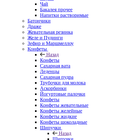
Чай
Бакалея прочее
Напитки растворимые
Батончики
Драже
Жевательная резинка
Желе и Пудинги
Зефир и Маршмеллоу
Конфеты
Назад
Конфеты
Сахарная вата
Леденцы
Сахарная пудра
Трубочки для молока
Аскорбинки
Йогуртовые палочки
Конфеты
Конфеты жевательные
Конфеты желейные
Конфеты жидкие
Конфеты шоколадные
Шипучки
Назад
Шипучки