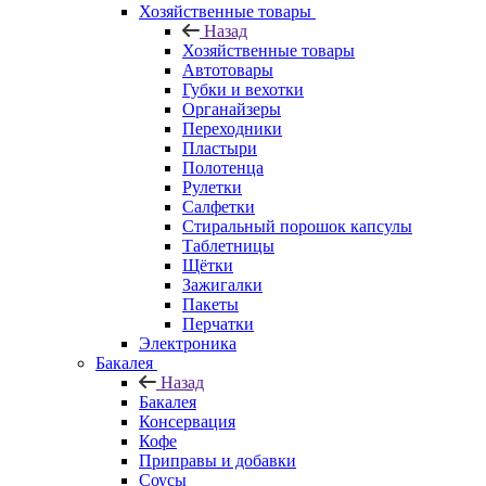
Хозяйственные товары
Назад
Хозяйственные товары
Автотовары
Губки и вехотки
Органайзеры
Переходники
Пластыри
Полотенца
Рулетки
Салфетки
Стиральный порошок капсулы
Таблетницы
Щётки
Зажигалки
Пакеты
Перчатки
Электроника
Бакалея
Назад
Бакалея
Консервация
Кофе
Приправы и добавки
Соусы