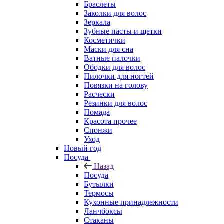
Браслеты
Заколки для волос
Зеркала
Зубные пасты и щетки
Косметички
Маски для сна
Ватные палочки
Ободки для волос
Пилочки для ногтей
Повязки на голову
Расчески
Резинки для волос
Помада
Красота прочее
Спонжи
Уход
Новый год
Посуда
Назад
Посуда
Бутылки
Термосы
Кухонные принадлежности
Ланчбоксы
Стаканы