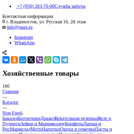
+7 (950) 283-70-00
Служба заботы
Контактная информация
г. Владивосток, ул. Русская 16, 2й этаж
info@snax.ru
Instagram
WhatsApp
Хозяйственные товары
166
Главная
—
Каталог
—
Non Food
Бакалея
Батончики
Драже
Жевательная резинка
Желе и
Пудинги
Зефир и Маршмеллоу
Конфеты
Лапша и
Рис
Мармелад
Моти
Напитки
Орехи и семечки
Пасты и