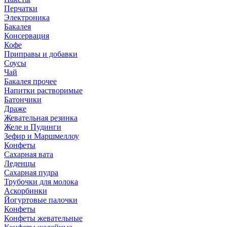
Перчатки
Электроника
Бакалея
Консервация
Кофе
Приправы и добавки
Соусы
Чай
Бакалея прочее
Напитки растворимые
Батончики
Драже
Жевательная резинка
Желе и Пудинги
Зефир и Маршмеллоу
Конфеты
Сахарная вата
Леденцы
Сахарная пудра
Трубочки для молока
Аскорбинки
Йогуртовые палочки
Конфеты
Конфеты жевательные