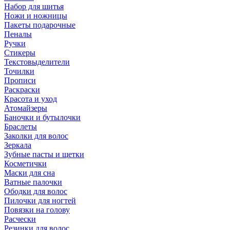
Набор для шитья
Ножи и ножницы
Пакеты подарочные
Пеналы
Ручки
Стикеры
Текстовыделители
Точилки
Прописи
Раскраски
Красота и уход
Атомайзеры
Баночки и бутылочки
Браслеты
Заколки для волос
Зеркала
Зубные пасты и щетки
Косметички
Маски для сна
Ватные палочки
Ободки для волос
Пилочки для ногтей
Повязки на голову
Расчески
Резинки для волос