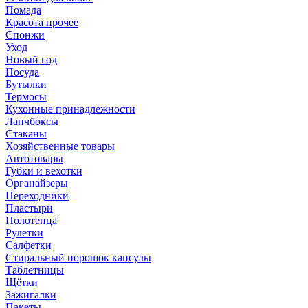
Помада
Красота прочее
Спонжи
Уход
Новый год
Посуда
Бутылки
Термосы
Кухонные принадлежности
Ланчбоксы
Стаканы
Хозяйственные товары
Автотовары
Губки и вехотки
Органайзеры
Переходники
Пластыри
Полотенца
Рулетки
Салфетки
Стиральный порошок капсулы
Таблетницы
Щётки
Зажигалки
Пакеты