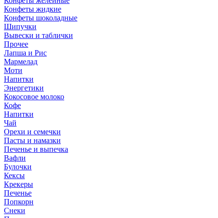
Конфеты желейные
Конфеты жидкие
Конфеты шоколадные
Шипучки
Вывески и таблички
Прочее
Лапша и Рис
Мармелад
Моти
Напитки
Энергетики
Кокосовое молоко
Кофе
Напитки
Чай
Орехи и семечки
Пасты и намазки
Печенье и выпечка
Вафли
Булочки
Кексы
Крекеры
Печенье
Попкорн
Снеки