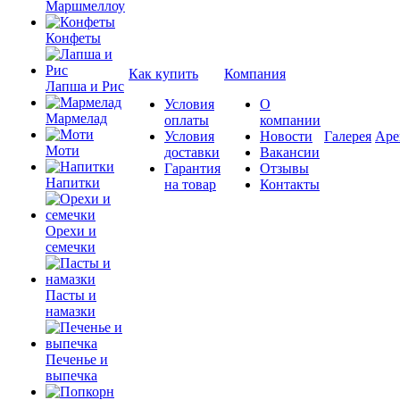
Маршмеллоу
Конфеты
Как купить
Компания
Лапша и Рис
Условия
О
Мармелад
оплаты
компании
Условия
Новости
Галерея
Аре
Моти
доставки
Вакансии
Гарантия
Отзывы
Напитки
на товар
Контакты
Орехи и
семечки
Пасты и
намазки
Печенье и
выпечка