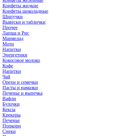
Конфеты желейные
Конфеты жидкие
Конфеты шоколадные
Шипучки
Вывески и таблички
Прочее
Лапша и Рис
Мармелад
Моти
Напитки
Энергетики
Кокосовое молоко
Кофе
Напитки
Чай
Орехи и семечки
Пасты и намазки
Печенье и выпечка
Вафли
Булочки
Кексы
Крекеры
Печенье
Попкорн
Снеки