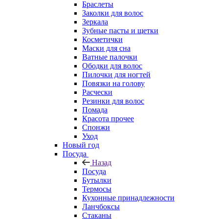
Браслеты
Заколки для волос
Зеркала
Зубные пасты и щетки
Косметички
Маски для сна
Ватные палочки
Ободки для волос
Пилочки для ногтей
Повязки на голову
Расчески
Резинки для волос
Помада
Красота прочее
Спонжи
Уход
Новый год
Посуда
Назад
Посуда
Бутылки
Термосы
Кухонные принадлежности
Ланчбоксы
Стаканы