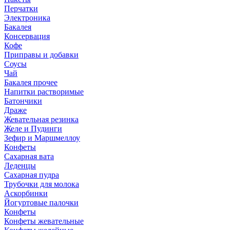
Перчатки
Электроника
Бакалея
Консервация
Кофе
Приправы и добавки
Соусы
Чай
Бакалея прочее
Напитки растворимые
Батончики
Драже
Жевательная резинка
Желе и Пудинги
Зефир и Маршмеллоу
Конфеты
Сахарная вата
Леденцы
Сахарная пудра
Трубочки для молока
Аскорбинки
Йогуртовые палочки
Конфеты
Конфеты жевательные