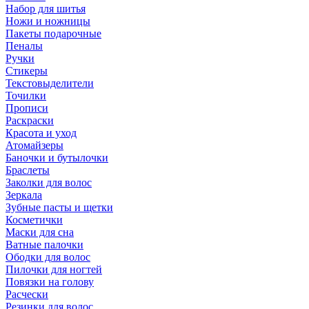
Набор для шитья
Ножи и ножницы
Пакеты подарочные
Пеналы
Ручки
Стикеры
Текстовыделители
Точилки
Прописи
Раскраски
Красота и уход
Атомайзеры
Баночки и бутылочки
Браслеты
Заколки для волос
Зеркала
Зубные пасты и щетки
Косметички
Маски для сна
Ватные палочки
Ободки для волос
Пилочки для ногтей
Повязки на голову
Расчески
Резинки для волос