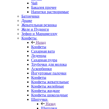
Чай
Бакалея прочее
Напитки растворимые
Батончики
Драже
Жевательная резинка
Желе и Пудинги
Зефир и Маршмеллоу
Конфеты
Назад
Конфеты
Сахарная вата
Леденцы
Сахарная пудра
Трубочки для молока
Аскорбинки
Йогуртовые палочки
Конфеты
Конфеты жевательные
Конфеты желейные
Конфеты жидкие
Конфеты шоколадные
Шипучки
Назад
Шипучки