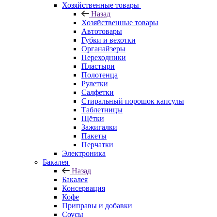
Хозяйственные товары
Назад
Хозяйственные товары
Автотовары
Губки и вехотки
Органайзеры
Переходники
Пластыри
Полотенца
Рулетки
Салфетки
Стиральный порошок капсулы
Таблетницы
Щётки
Зажигалки
Пакеты
Перчатки
Электроника
Бакалея
Назад
Бакалея
Консервация
Кофе
Приправы и добавки
Соусы