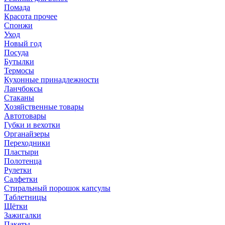
Помада
Красота прочее
Спонжи
Уход
Новый год
Посуда
Бутылки
Термосы
Кухонные принадлежности
Ланчбоксы
Стаканы
Хозяйственные товары
Автотовары
Губки и вехотки
Органайзеры
Переходники
Пластыри
Полотенца
Рулетки
Салфетки
Стиральный порошок капсулы
Таблетницы
Щётки
Зажигалки
Пакеты