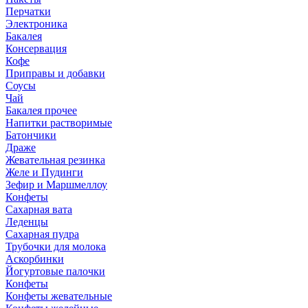
Перчатки
Электроника
Бакалея
Консервация
Кофе
Приправы и добавки
Соусы
Чай
Бакалея прочее
Напитки растворимые
Батончики
Драже
Жевательная резинка
Желе и Пудинги
Зефир и Маршмеллоу
Конфеты
Сахарная вата
Леденцы
Сахарная пудра
Трубочки для молока
Аскорбинки
Йогуртовые палочки
Конфеты
Конфеты жевательные