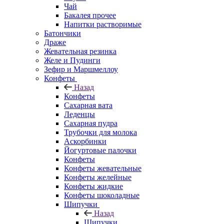
Чай
Бакалея прочее
Напитки растворимые
Батончики
Драже
Жевательная резинка
Желе и Пудинги
Зефир и Маршмеллоу
Конфеты
Назад
Конфеты
Сахарная вата
Леденцы
Сахарная пудра
Трубочки для молока
Аскорбинки
Йогуртовые палочки
Конфеты
Конфеты жевательные
Конфеты желейные
Конфеты жидкие
Конфеты шоколадные
Шипучки
Назад
Шипучки