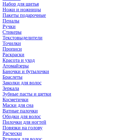
Набор для шитья
Ножи и ножницы
Пакеты подарочные
Пеналы
Ручки
Стикеры
Текстовыделители
Точилки
Прописи
Раскраски
Красота и уход
Атомайзеры
Баночки и бутылочки
Браслеты
Заколки для волос
Зеркала
Зубные пасты и щетки
Косметички
Маски для сна
Ватные палочки
Ободки для волос
Пилочки для ногтей
Повязки на голову
Расчески
Резинки для волос