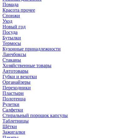
Помада
Красота прочее
Спонжи
Уход
Новый год
Посуда
Бутылки
Термосы
Кухонные принадлежности
Ланчбоксы
Стаканы
Хозяйственные товары
Автотовары
Губки и вехотки
Органайзеры
Переходники
Пластыри
Полотенца
Рулетки
Салфетки
Стиральный порошок капсулы
Таблетницы
Щётки
Зажигалки
Пакеты