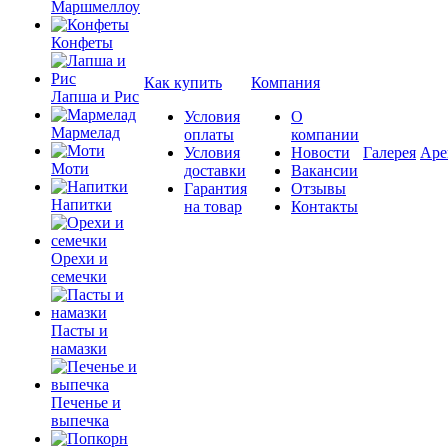
Маршмеллоу
Конфеты
Как купить
Компания
Лапша и Рис
Условия
О
Мармелад
оплаты
компании
Условия
Новости
Галерея
Аре
Моти
доставки
Вакансии
Гарантия
Отзывы
Напитки
на товар
Контакты
Орехи и
семечки
Пасты и
намазки
Печенье и
выпечка