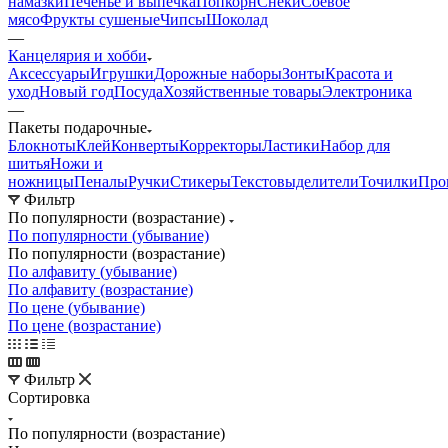
намазки
Печенье и выпечка
Попкорн
Снеки
Соевое
мясо
Фрукты сушеные
Чипсы
Шоколад
—
Канцелярия и хобби
Аксессуары
Игрушки
Дорожные наборы
Зонты
Красота и
уход
Новый год
Посуда
Хозяйственные товары
Электроника
—
Пакеты подарочные
Блокноты
Клей
Конверты
Корректоры
Ластики
Набор для
шитья
Ножи и
ножницы
Пеналы
Ручки
Стикеры
Текстовыделители
Точилки
Про
Фильтр
По популярности (возрастание)
По популярности (убывание)
По популярности (возрастание)
По алфавиту (убывание)
По алфавиту (возрастание)
По цене (убывание)
По цене (возрастание)
Фильтр
Сортировка
По популярности (возрастание)