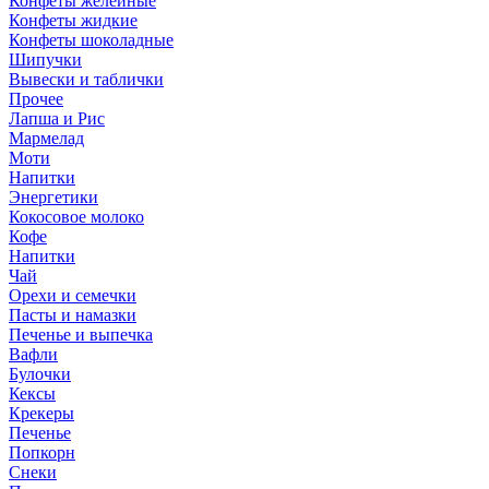
Конфеты желейные
Конфеты жидкие
Конфеты шоколадные
Шипучки
Вывески и таблички
Прочее
Лапша и Рис
Мармелад
Моти
Напитки
Энергетики
Кокосовое молоко
Кофе
Напитки
Чай
Орехи и семечки
Пасты и намазки
Печенье и выпечка
Вафли
Булочки
Кексы
Крекеры
Печенье
Попкорн
Снеки