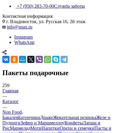
+7 (950) 283-70-00
Служба заботы
Контактная информация
г. Владивосток, ул. Русская 16, 2й этаж
info@snax.ru
Instagram
WhatsApp
Пакеты подарочные
259
Главная
—
Каталог
—
Non Food
Бакалея
Батончики
Драже
Жевательная резинка
Желе и
Пудинги
Зефир и Маршмеллоу
Конфеты
Лапша и
Рис
Мармелад
Моти
Напитки
Орехи и семечки
Пасты и