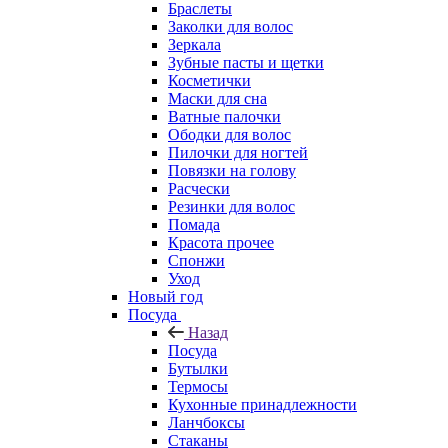
Браслеты
Заколки для волос
Зеркала
Зубные пасты и щетки
Косметички
Маски для сна
Ватные палочки
Ободки для волос
Пилочки для ногтей
Повязки на голову
Расчески
Резинки для волос
Помада
Красота прочее
Спонжи
Уход
Новый год
Посуда
Назад
Посуда
Бутылки
Термосы
Кухонные принадлежности
Ланчбоксы
Стаканы