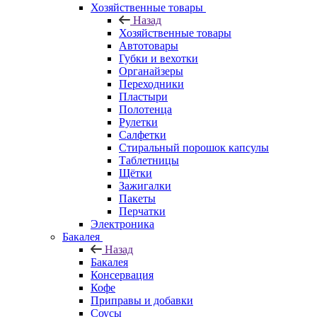
Хозяйственные товары
Назад
Хозяйственные товары
Автотовары
Губки и вехотки
Органайзеры
Переходники
Пластыри
Полотенца
Рулетки
Салфетки
Стиральный порошок капсулы
Таблетницы
Щётки
Зажигалки
Пакеты
Перчатки
Электроника
Бакалея
Назад
Бакалея
Консервация
Кофе
Приправы и добавки
Соусы