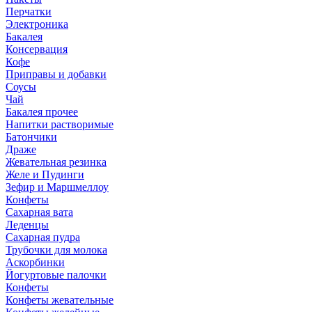
Перчатки
Электроника
Бакалея
Консервация
Кофе
Приправы и добавки
Соусы
Чай
Бакалея прочее
Напитки растворимые
Батончики
Драже
Жевательная резинка
Желе и Пудинги
Зефир и Маршмеллоу
Конфеты
Сахарная вата
Леденцы
Сахарная пудра
Трубочки для молока
Аскорбинки
Йогуртовые палочки
Конфеты
Конфеты жевательные