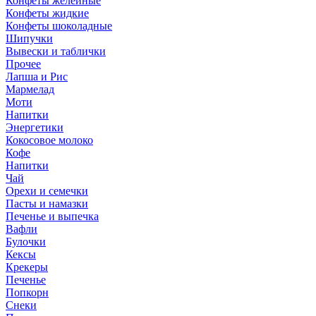
Конфеты желейные
Конфеты жидкие
Конфеты шоколадные
Шипучки
Вывески и таблички
Прочее
Лапша и Рис
Мармелад
Моти
Напитки
Энергетики
Кокосовое молоко
Кофе
Напитки
Чай
Орехи и семечки
Пасты и намазки
Печенье и выпечка
Вафли
Булочки
Кексы
Крекеры
Печенье
Попкорн
Снеки