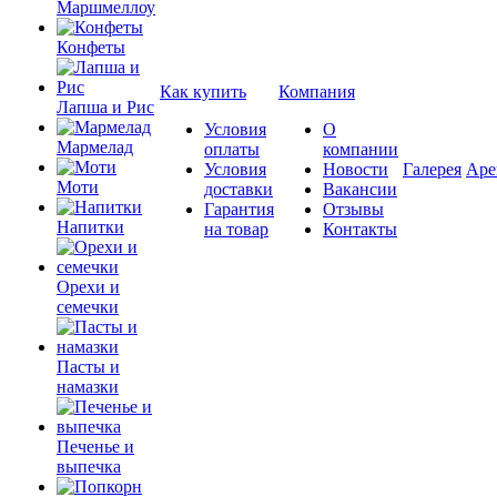
Маршмеллоу
Конфеты
Как купить
Компания
Лапша и Рис
Условия
О
Мармелад
оплаты
компании
Условия
Новости
Галерея
Аре
Моти
доставки
Вакансии
Гарантия
Отзывы
Напитки
на товар
Контакты
Орехи и
семечки
Пасты и
намазки
Печенье и
выпечка