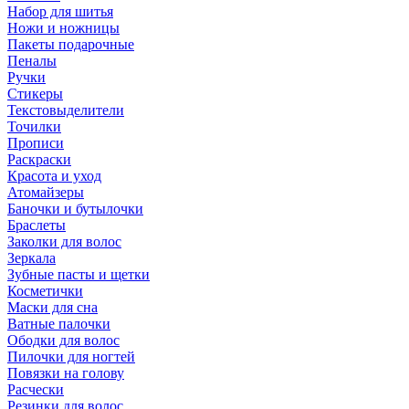
Набор для шитья
Ножи и ножницы
Пакеты подарочные
Пеналы
Ручки
Стикеры
Текстовыделители
Точилки
Прописи
Раскраски
Красота и уход
Атомайзеры
Баночки и бутылочки
Браслеты
Заколки для волос
Зеркала
Зубные пасты и щетки
Косметички
Маски для сна
Ватные палочки
Ободки для волос
Пилочки для ногтей
Повязки на голову
Расчески
Резинки для волос