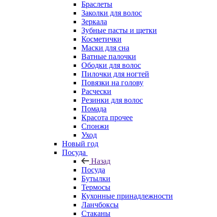
Браслеты
Заколки для волос
Зеркала
Зубные пасты и щетки
Косметички
Маски для сна
Ватные палочки
Ободки для волос
Пилочки для ногтей
Повязки на голову
Расчески
Резинки для волос
Помада
Красота прочее
Спонжи
Уход
Новый год
Посуда
Назад
Посуда
Бутылки
Термосы
Кухонные принадлежности
Ланчбоксы
Стаканы