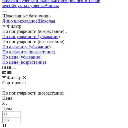
намазки
Печенье и выпечка
Попкорн
Снеки
Соевое
мясо
Фрукты сушеные
Чипсы
—
Шоколадные батончики
Яйцо шоколадное
Шоколад
Фильтр
По популярности (возрастание)
По популярности (убывание)
По популярности (возрастание)
По алфавиту (убывание)
По алфавиту (возрастание)
По цене (убывание)
По цене (возрастание)
Фильтр
Сортировка
По популярности (возрастание)
Цена
Цена
11