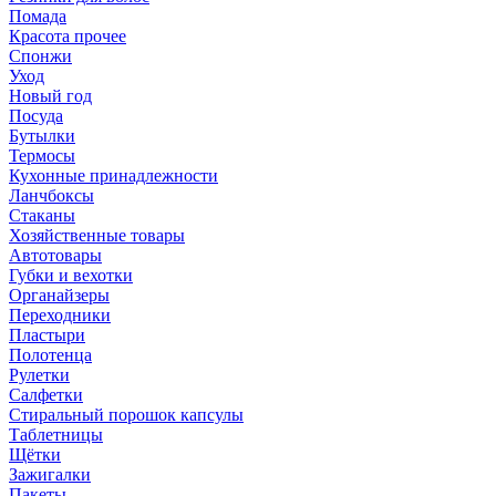
Помада
Красота прочее
Спонжи
Уход
Новый год
Посуда
Бутылки
Термосы
Кухонные принадлежности
Ланчбоксы
Стаканы
Хозяйственные товары
Автотовары
Губки и вехотки
Органайзеры
Переходники
Пластыри
Полотенца
Рулетки
Салфетки
Стиральный порошок капсулы
Таблетницы
Щётки
Зажигалки
Пакеты