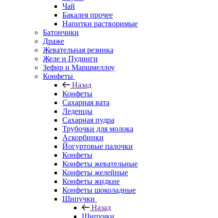
Чай
Бакалея прочее
Напитки растворимые
Батончики
Драже
Жевательная резинка
Желе и Пудинги
Зефир и Маршмеллоу
Конфеты
Назад
Конфеты
Сахарная вата
Леденцы
Сахарная пудра
Трубочки для молока
Аскорбинки
Йогуртовые палочки
Конфеты
Конфеты жевательные
Конфеты желейные
Конфеты жидкие
Конфеты шоколадные
Шипучки
Назад
Шипучки