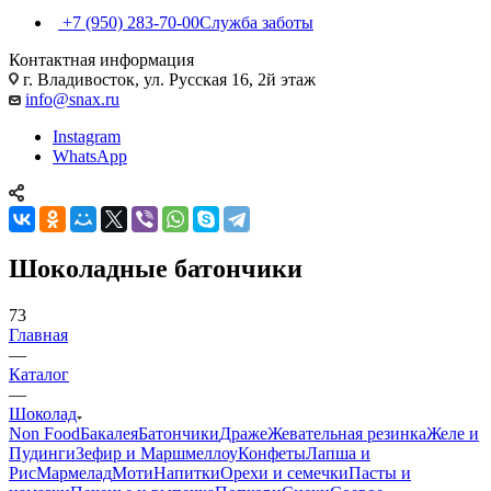
+7 (950) 283-70-00
Служба заботы
Контактная информация
г. Владивосток, ул. Русская 16, 2й этаж
info@snax.ru
Instagram
WhatsApp
Шоколадные батончики
73
Главная
—
Каталог
—
Шоколад
Non Food
Бакалея
Батончики
Драже
Жевательная резинка
Желе и
Пудинги
Зефир и Маршмеллоу
Конфеты
Лапша и
Рис
Мармелад
Моти
Напитки
Орехи и семечки
Пасты и