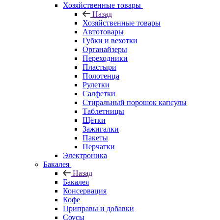
Хозяйственные товары
Назад
Хозяйственные товары
Автотовары
Губки и вехотки
Органайзеры
Переходники
Пластыри
Полотенца
Рулетки
Салфетки
Стиральный порошок капсулы
Таблетницы
Щётки
Зажигалки
Пакеты
Перчатки
Электроника
Бакалея
Назад
Бакалея
Консервация
Кофе
Приправы и добавки
Соусы