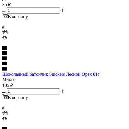
85
₽
В корзину
Шоколадный батончик Snickers Лесной Орех 81г
Много
105
₽
В корзину