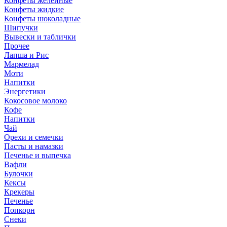
Конфеты желейные
Конфеты жидкие
Конфеты шоколадные
Шипучки
Вывески и таблички
Прочее
Лапша и Рис
Мармелад
Моти
Напитки
Энергетики
Кокосовое молоко
Кофе
Напитки
Чай
Орехи и семечки
Пасты и намазки
Печенье и выпечка
Вафли
Булочки
Кексы
Крекеры
Печенье
Попкорн
Снеки