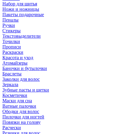
Набор для шитья
Ножи и ножницы
Пакеты подарочные
Пеналы
Ручки
Стикеры
Текстовыделители
Точилки
Прописи
Раскраски
Красота и уход
Атомайзеры
Баночки и бутылочки
Браслеты
Заколки для волос
Зеркала
Зубные пасты и щетки
Косметички
Маски для сна
Ватные палочки
Ободки для волос
Пилочки для ногтей
Повязки на голову
Расчески
Резинки для волос