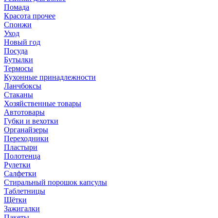
Помада
Красота прочее
Спонжи
Уход
Новый год
Посуда
Бутылки
Термосы
Кухонные принадлежности
Ланчбоксы
Стаканы
Хозяйственные товары
Автотовары
Губки и вехотки
Органайзеры
Переходники
Пластыри
Полотенца
Рулетки
Салфетки
Стиральный порошок капсулы
Таблетницы
Щётки
Зажигалки
Пакеты