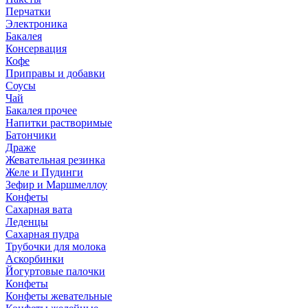
Перчатки
Электроника
Бакалея
Консервация
Кофе
Приправы и добавки
Соусы
Чай
Бакалея прочее
Напитки растворимые
Батончики
Драже
Жевательная резинка
Желе и Пудинги
Зефир и Маршмеллоу
Конфеты
Сахарная вата
Леденцы
Сахарная пудра
Трубочки для молока
Аскорбинки
Йогуртовые палочки
Конфеты
Конфеты жевательные